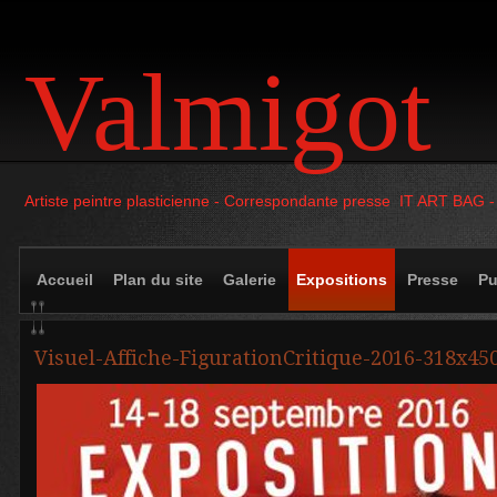
Valmigot
Artiste peintre plasticienne - Correspondante presse IT ART BAG 
Accueil
Plan du site
Galerie
Expositions
Presse
Pu
Visuel-Affiche-FigurationCritique-2016-318x45